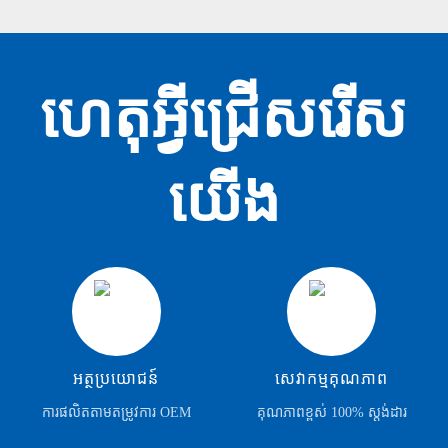
ហេតុអ្វីជ្រើសរើស
យើង
អត្ថប្រយោជន៍
សេវាកម្មគុណភាព
ការផលិតតាមតម្រូវការ OEM
គុណភាពខ្ពស់ 100% ស្តង់ដារ