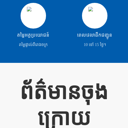
តម្លៃអត្ថប្រយោជន៍
ពេលវេលាដឹកជញ្ជូន
តម្លៃផ្ទាល់ពីរោងចក្រ
10 ទៅ 15 ថ្ងៃ។
ព័ត៌មានចុង
ក្រោយ