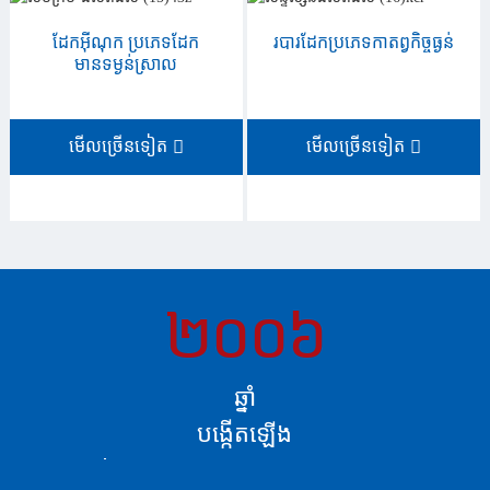
ដែកអ៊ីណុក ប្រភេទដែក
របារដែកប្រភេទកាតព្វកិច្ចធ្ងន់
មានទម្ងន់ស្រាល
មើលច្រើនទៀត
មើលច្រើនទៀត
២០០៦
ឆ្នាំ
បង្កើតឡើង