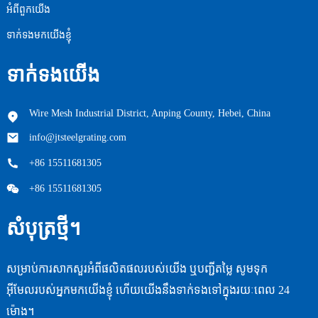
អំពីពួកយើង
ទាក់ទងមកយើងខ្ញុំ
ទាក់ទង​យើង
Wire Mesh Industrial District, Anping County, Hebei, China
info@jtsteelgrating.com
+86 15511681305
+86 15511681305
សំបុត្រថ្មី។
សម្រាប់ការសាកសួរអំពីផលិតផលរបស់យើង ឬបញ្ជីតម្លៃ សូមទុក
អ៊ីមែលរបស់អ្នកមកយើងខ្ញុំ ហើយយើងនឹងទាក់ទងទៅក្នុងរយៈពេល 24
ម៉ោង។