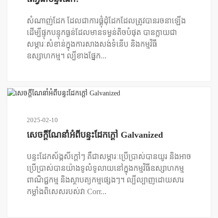
សំណាញ់ដែក ដែលជាការផ្គុំដុំដែកដែលត្រូវបានរចនាឡើង
ដើម្បីផ្ទុកបន្ទុកធ្ងន់ដែលមានទម្ងន់តិចបំផុត បានក្លាយជា
សម្ភារៈសំខាន់ក្នុងការសាងសង់ទំនើប និងកម្មវិធី
ឧស្សាហកម្ម។ ល្បី​ខាង​ផ្នែក...
2025-02-10
សេចក្តីណែនាំអំពីបន្ទះដែកក្តៅ Galvanized
បន្ទះដែកស័ង្កសីក្តៅៗ គឺជាសម្ភារៈប្រើប្រាស់បានយូរ និងអាច
ប្រើប្រាស់បានយ៉ាងទូលំទូលាយនៅក្នុងកម្មវិធីឧស្សាហកម្ម
ពាណិជ្ជកម្ម និងស្ថាបត្យកម្មផ្សេងៗ។ ល្បីល្បាញដោយសារ
កម្លាំងពិសេសរបស់វា Corr...