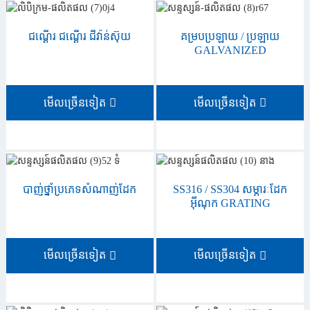
ជណ្ដើរ ជណ្ដើរ ជីវ៉ាន់ស៊ុយ
គម្របប្រឡាយ / ប្រឡាយ
GALVANIZED
មើលច្រើនទៀត
មើលច្រើនទៀត
បាញ់ថ្នាំប្រភេទសំណាញ់ដែក
SS316 / SS304 សម្ភារៈដែក
អ៊ីណុក GRATING
មើលច្រើនទៀត
មើលច្រើនទៀត