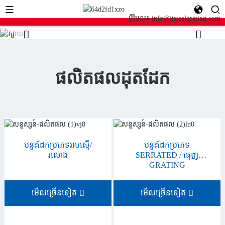
អ៊ីមែល៖ info@jtsteelgrating.com
ផលិតផលដុតដែក
បន្ទះដែកប្រភេទរាបស្មើ/
បន្ទះដែកប្រភេទ
រលោង
SERRATED / ធ្មេញ
GRATING
មើលច្រើនទៀត
មើលច្រើនទៀត