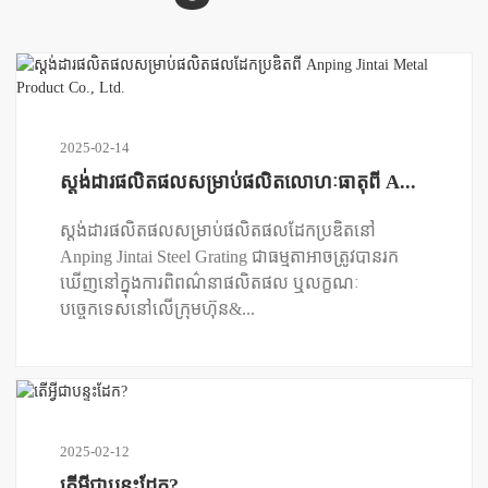
2025-02-14
ស្តង់ដារផលិតផលសម្រាប់ផលិតលោហៈធាតុពី A...
ស្តង់ដារផលិតផលសម្រាប់ផលិតផលដែកប្រឌិតនៅ
Anping Jintai Steel Grating ជាធម្មតាអាចត្រូវបានរក
ឃើញនៅក្នុងការពិពណ៌នាផលិតផល ឬលក្ខណៈ
បច្ចេកទេសនៅលើក្រុមហ៊ុន&...
2025-02-12
តើអ្វីជាបន្ទះដែក?