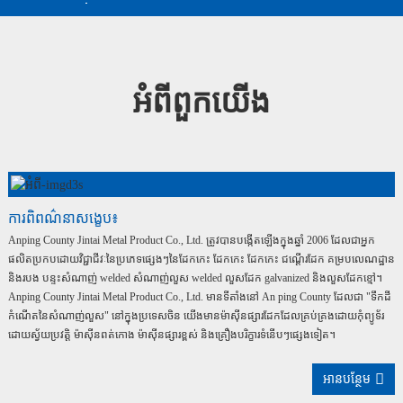
អំពីពួកយើង
ការពិពណ៌នាសង្ខេប៖
Anping County Jintai Metal Product Co., Ltd. ត្រូវបានបង្កើតឡើងក្នុងឆ្នាំ 2006 ដែលជាអ្នក
ផលិតប្រកបដោយវិជ្ជាជីវៈនៃប្រភេទផ្សេងៗនៃដែកកេះ ដែកកេះ ដែកកេះ ជណ្តើរដែក គម្របលេណដ្ឋាន
និងរបង បន្ទះសំណាញ់ welded សំណាញ់លួស welded លួសដែក galvanized និងលួសដែកខ្មៅ។
Anping County Jintai Metal Product Co., Ltd. មានទីតាំងនៅ An ping County ដែលជា "ទឹកដី
កំណើតនៃសំណាញ់លួស" នៅក្នុងប្រទេសចិន យើងមានម៉ាស៊ីនផ្សារដែកដែលគ្រប់គ្រងដោយកុំព្យូទ័រ
ដោយស្វ័យប្រវត្តិ ម៉ាស៊ីនពត់កោង ម៉ាស៊ីនផ្សារខ្ពស់ និងគ្រឿងបរិក្ខារទំនើបៗផ្សេងទៀត។
អានបន្ថែម