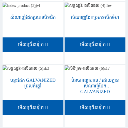
សំណាញ់ដែកប្រភេទបិទជិត
សំណាញ់ដែកប្រភេទបើកចំហ
មើលច្រើនទៀត
មើលច្រើនទៀត
បន្ទះដែក GALVANIZED
មិនបានព្យាបាល / ដោយគ្មាន
ជ្រលក់ក្តៅ
សំណាញ់ដែក
GALVANIZED
មើលច្រើនទៀត
មើលច្រើនទៀត