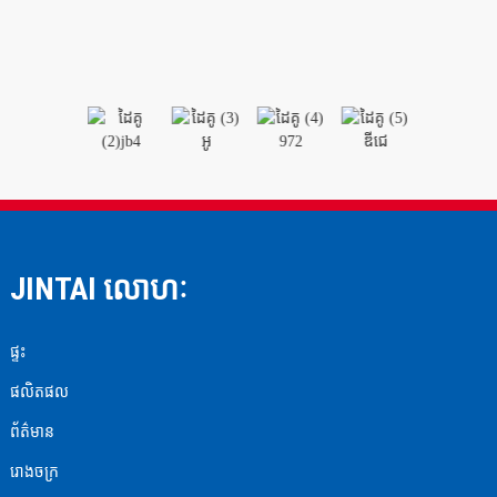
JINTAI លោហៈ
ផ្ទះ
ផលិតផល
ព័ត៌មាន
រោងចក្រ