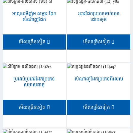
អាលុយមីញ៉ូម សម្ភារៈដែក
របារដែកប្រភេទចាក់សោ
សំណាញ់ដែក
ដោយចុច
មើលច្រើនទៀត
មើលច្រើនទៀត
ប្រដាប់ប្រដារដែកប្រភេទ
សំណាញ់ដែកប្រភេទពិសេស
សមាសធាតុ
មើលច្រើនទៀត
មើលច្រើនទៀត